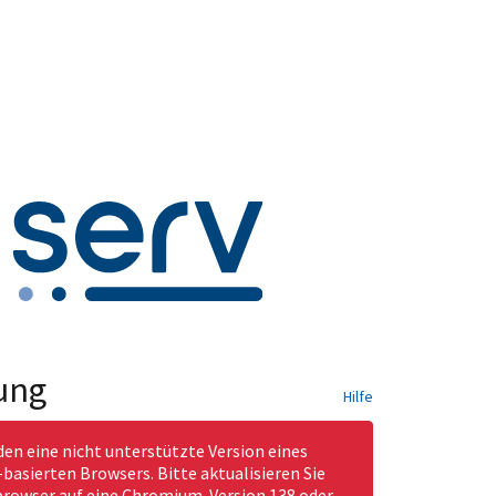
ung
Hilfe
den eine nicht unterstützte Version eines
asierten Browsers. Bitte aktualisieren Sie
rowser auf eine Chromium-Version 138 oder