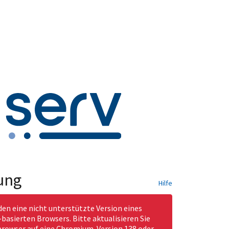
ung
Hilfe
den eine nicht unterstützte Version eines
asierten Browsers. Bitte aktualisieren Sie
rowser auf eine Chromium-Version 138 oder